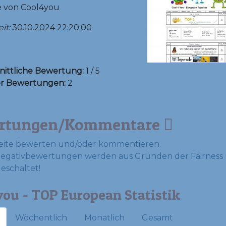
e von Cool4you
it:
30.10.2024 22:20:00
ittliche Bewertung:
1 / 5
er Bewertungen:
2
rtungen/Kommentare
eite bewerten und/oder kommentieren.
Negativbewertungen werden aus Gründen der Fairness 
geschaltet!
ou - TOP European Statistik
Wöchentlich
Monatlich
Gesamt