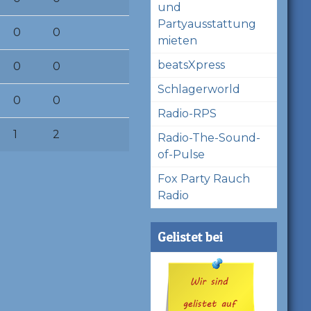
und
Partyausstattung
0
0
mieten
beatsXpress
0
0
Schlagerworld
0
0
Radio-RPS
1
2
Radio-The-Sound-
of-Pulse
Fox Party Rauch
Radio
Gelistet bei