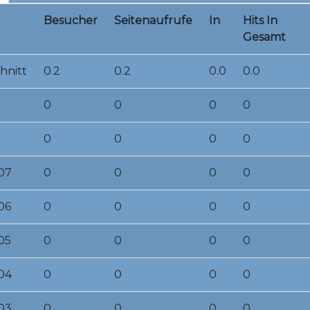
Besucher
Seitenaufrufe
In
Hits In
Gesamt
hnitt
0.2
0.2
0.0
0.0
0
0
0
0
0
0
0
0
07
0
0
0
0
06
0
0
0
0
05
0
0
0
0
04
0
0
0
0
03
0
0
0
0