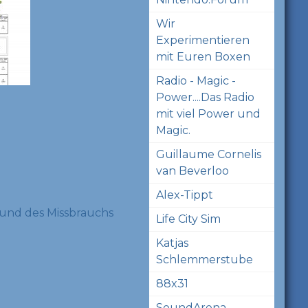
Wir
Experimentieren
mit Euren Boxen
Radio - Magic -
Power....Das Radio
mit viel Power und
Magic.
Guillaume Cornelis
van Beverloo
Alex-Tippt
und des Missbrauchs
Life City Sim
Katjas
Schlemmerstube
88x31
SoundArena