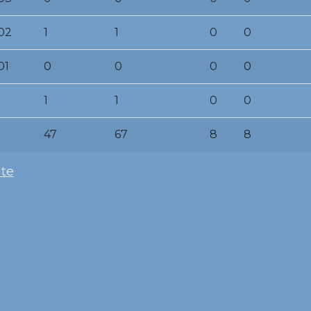
02
1
1
0
0
01
0
0
0
0
1
1
0
0
47
67
8
8
ite