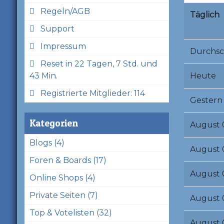
Regeln/AGB
Täglich
Support
Impressum
Durchsc
Reset in 22 Tagen, 7 Std. und
43 Min.
Heute
Registrierte Mitglieder: 114
Gestern
Kategorien
August 
Blogs (4)
August 
Foren & Boards (17)
August 
Online Shops (4)
Private Seiten (7)
August 
Top & Votelisten (32)
August 