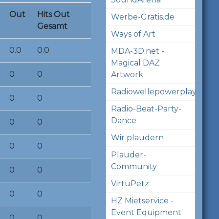
Out
Hits Out
Werbe-Gratis.de
Gesamt
Ways of Art
0.0
0.0
MDA-3D.net -
Magical DAZ
0
0
Artwork
Radiowellepowerplay
0
0
Radio-Beat-Party-
Dance
0
0
Wir plaudern
0
0
Plauder-
Community
0
0
VirtuPetz
0
0
HZ Mietservice -
Event Equipment
0
0