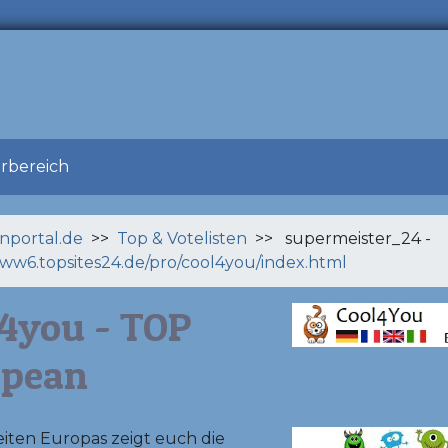
erbereich
enportal.de
>>
Top & Votelisten
>> supermeister_24 -
www6.topsites24.de/pro/cool4you/index.html
4you - TOP
opean
eiten Europas zeigt euch die