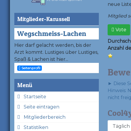
neue List
Mitglied se
Mitglieder-Karussell
Vote
Wegschmeiss-Lachen
Durchschn
Hier darf gelacht werden, bis der
Anzahl d
Arzt kommt. Lustiges über Lustiges,
Spaß & Lachen ist hier...
Seitenprofil
Bewe
► Diese S
Menü
Hinweis: 
Startseite
nicht frei
Seite eintragen
Cool4y
Mitgliederbereich
Täglich
Statistiken