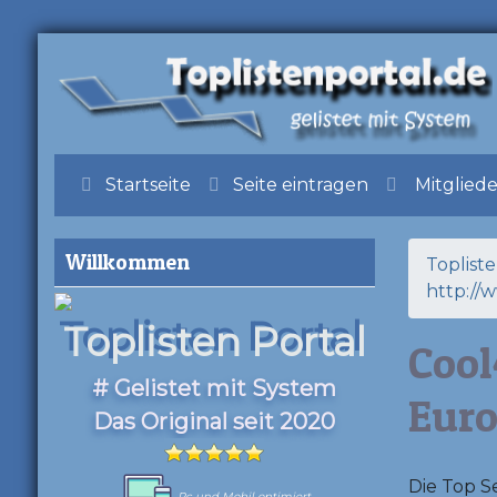
Startseite
Seite eintragen
Mitglied
Willkommen
Toplist
http://
Toplisten Portal
Cool
# Gelistet mit System
Eur
Das Original seit 2020
Die Top S
Pc und Mobil optimiert