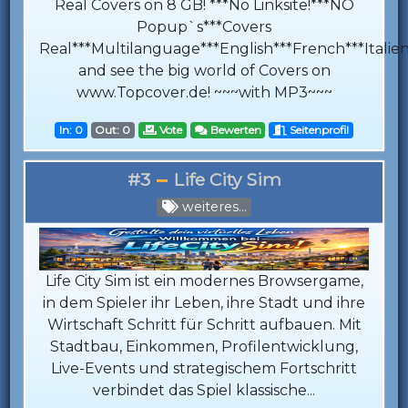
Real Covers on 8 GB! ***No Linksite!***NO
Popup`s***Covers
Real***Multilanguage***English***French***Ital
and see the big world of Covers on
www.Topcover.de! ~~~with MP3~~~
In: 0
Out: 0
Vote
Bewerten
Seitenprofil
#3
Life City Sim
weiteres...
Life City Sim ist ein modernes Browsergame,
in dem Spieler ihr Leben, ihre Stadt und ihre
Wirtschaft Schritt für Schritt aufbauen. Mit
Stadtbau, Einkommen, Profilentwicklung,
Live-Events und strategischem Fortschritt
verbindet das Spiel klassische...