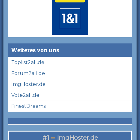
Weiteres von uns
Toplist2all.de
Forum2all.de
ImgHoster.de
Vote2all.de
FinestDreams
#1
ImgHoster.de