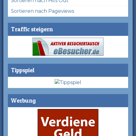
Sortieren nach Hits Out
Sortieren nach Pageviews
Traffic steigern
Tippspiel
Werbung