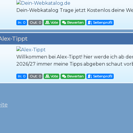
Dein-Webkatalog Trage jetzt Kostenlos deine We
In: 0
Out: 0
Vote
Bewerten
Seitenprofil
Alex-Tippt
Willkommen bei Alex-Tippt! hier werde ich ab de
2026/27 immer meine Tipps abgeben schaut vorb
In: 0
Out: 0
Vote
Bewerten
Seitenprofil
ite