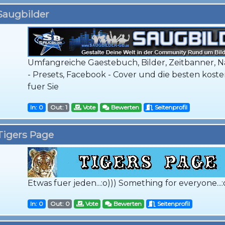
Saugbilder
Umfangreiche Gaestebuch, Bilder, Zeitbanner, N
- Presets, Facebook - Cover und die besten kos
fuer Sie
In: 0
Out: 1
Vote
Bewerten
Seitenprofil
Tigers Page
Etwas fuer jeden...:o))) Something for everyone...:
In: 0
Out: 0
Vote
Bewerten
Seitenprofil