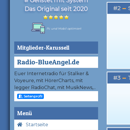
# Gelistet mit System
#2
Das Original seit 2020
Pc und Mobil optimiert
Mitglieder-Karussell
Radio-BlueAngel.de
Euer Internetradio für Stalker &
#3
Voyeure, mit HörerCharts, mit
legger RadioChat, mit MusikNews,...
Seitenprofil
Menü
Startseite