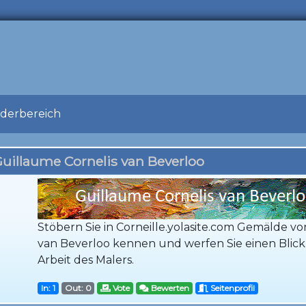
ederbereich
uillaume Cornelis van Beverloo
Stöbern Sie in Corneille.yolasite.com Gemälde v
van Beverloo kennen und werfen Sie einen Blick 
Arbeit des Malers.
In: 1
Out: 0
Vote
Bewerten
Seitenprofil