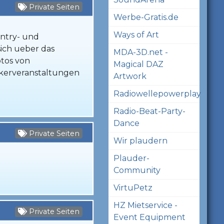
Private Seiten
Werbe-Gratis.de
Ways of Art
untry- und
sich ueber das
MDA-3D.net -
otos von
Magical DAZ
ckerveranstaltungen
Artwork
Radiowellepowerplay
Radio-Beat-Party-
Dance
Private Seiten
Wir plaudern
Plauder-
Community
VirtuPetz
HZ Mietservice -
Private Seiten
Event Equipment