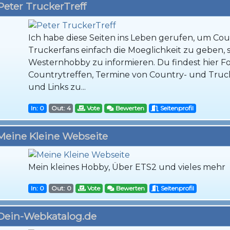
Peter TruckerTreff
Ich habe diese Seiten ins Leben gerufen, um Co
Truckerfans einfach die Moeglichkeit zu geben, 
Westernhobby zu informieren. Du findest hier F
Countrytreffen, Termine von Country- und Tru
und Links zu...
In: 0
Out: 4
Vote
Bewerten
Seitenprofil
Meine Kleine Webseite
Mein kleines Hobby, Über ETS2 und vieles mehr
In: 0
Out: 0
Vote
Bewerten
Seitenprofil
Dein-Webkatalog.de