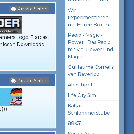
Private Seiten
Wir
Experimentieren
mit Euren Boxen
Radio - Magic -
amens Logo, Flatcast
Power....Das Radio
tenlosen Downloads
mit viel Power und
Magic.
Guillaume Cornelis
van Beverloo
Private Seiten
Alex-Tippt
Life City Sim
Katjas
o)))
Schlemmerstube
88x31
SoundArena