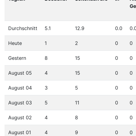
Ge
Durchschnitt
5.1
12.9
0.0
0.
Heute
1
2
0
0
Gestern
8
15
0
0
August 05
4
15
0
0
August 04
3
5
0
0
August 03
5
11
0
0
August 02
4
8
0
0
August 01
4
9
0
0