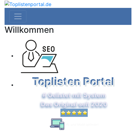
Willkommen
Toplisten Portal
# Gelistet mit System
Das Original seit 2020
Pc und Mobil optimiert