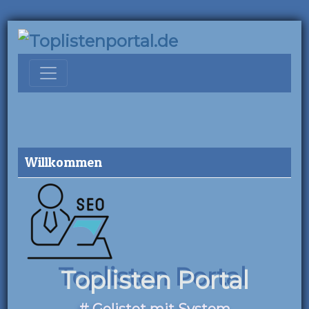
Willkommen
Toplisten Portal
# Gelistet mit System