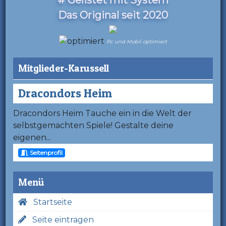
Das Original seit 2020
Pc und Mobil optimiert
Mitglieder-Karussell
Dracondors Heim
Dracondors Heim Tauche ein in die Welt der
selbstgemachten Spiele! Gestalte deine
eigenen...
Seitenprofil
Menü
Startseite
Seite eintragen