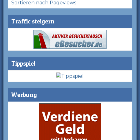
Sortieren nach Pageviews
Traffic steigern
Tippspiel
Werbung