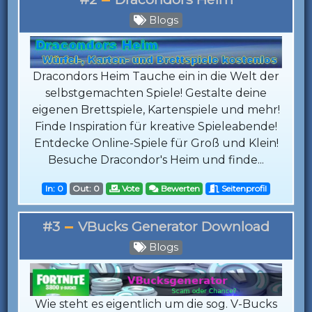
Blogs
Dracondors Heim Tauche ein in die Welt der
selbstgemachten Spiele! Gestalte deine
eigenen Brettspiele, Kartenspiele und mehr!
Finde Inspiration für kreative Spieleabende!
Entdecke Online-Spiele für Groß und Klein!
Besuche Dracondor's Heim und finde...
In: 0
Out: 0
Vote
Bewerten
Seitenprofil
#3
VBucks Generator Download
Blogs
Wie steht es eigentlich um die sog. V-Bucks