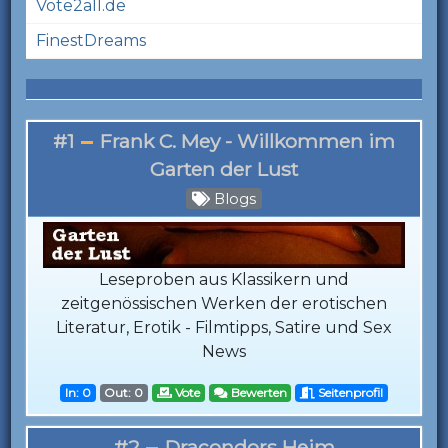
Vote2all.de
FinestDreams
#1
Frank C. Mey - Willkommen im
Garten der Lust
Blogs
Leseproben aus Klassikern und
zeitgenössischen Werken der erotischen
Literatur, Erotik - Filmtipps, Satire und Sex
News
In: 0
Out: 0
Vote
Bewerten
Seitenprofil
#2
Dracondors Heim