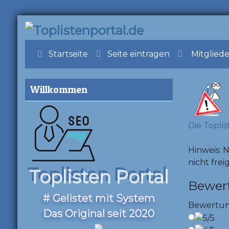
Startseite
Seite eintragen
Mitglied
Willkommen
Die Toplis
Hinweis: 
nicht frei
Toplisten Portal
Bewer
# Gelistet mit System
Bewertu
Das Original seit 2020