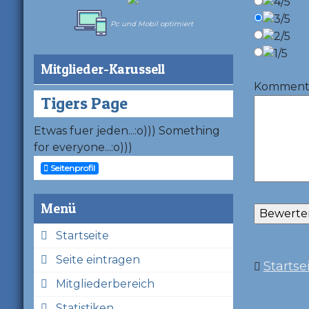
Pc und Mobil optimiert
Mitglieder-Karussell
Kommentar
Tigers Page
Etwas fuer jeden...:o))) Something
for everyone...:o)))
Seitenprofil
Menü
Startseite
Seite eintragen
Startse
Mitgliederbereich
Statistiken