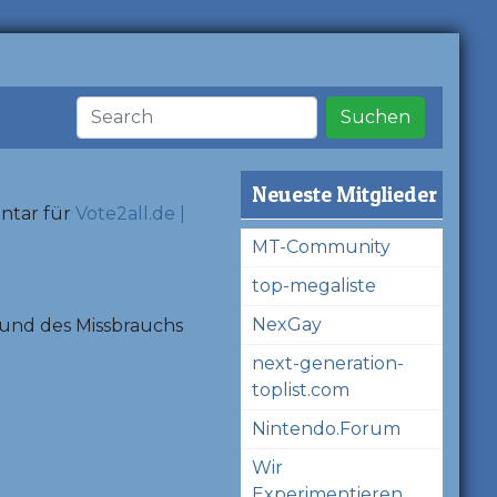
Suchen
Neueste Mitglieder
ntar für
Vote2all.de |
MT-Community
top-megaliste
NexGay
und des Missbrauchs
next-generation-
toplist.com
Nintendo.Forum
Wir
Experimentieren