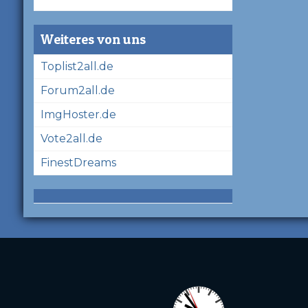
Weiteres von uns
Toplist2all.de
Forum2all.de
ImgHoster.de
Vote2all.de
FinestDreams