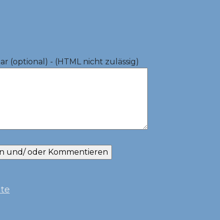
 (optional) - (HTML nicht zulässig)
ite