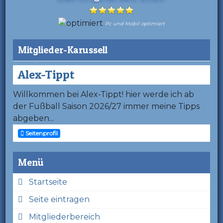
Pc und Mobil optimiert
Mitglieder-Karussell
Alex-Tippt
Willkommen bei Alex-Tippt! hier werde ich ab
der Fußball Saison 2026/27 immer meine Tipps
abgeben...
Seitenprofil
Menü
Startseite
Seite eintragen
Mitgliederbereich