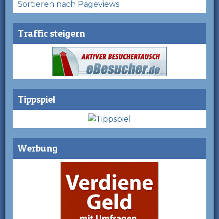
Sortieren nach Pageviews
Traffic steigern
Tippspiel
Werbung