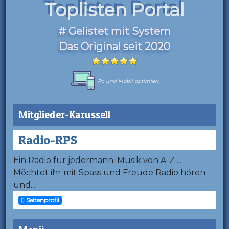
Toplisten Portal
# Gelistet mit System
Das Original seit 2020
Pc und Mobil optimiert
Mitglieder-Karussell
Radio-RPS
Ein Radio für jedermann. Musik von A-Z ...
Möchtet ihr mit Spass und Freude Radio hören
und...
Seitenprofil