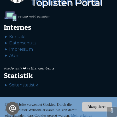
Toplisten Portal
Pc und Mobil optimiert
Internes
► Kontakt
► Datenschutz
► Impressum
► AGB
Made with ❤️ in Brandenburg
Statistik
► Seitenstatistik
Diese Website verwendet Cookies. Durch die
Copyright © 2020-2026 Toplistenportal.de
Akzeptieren
⇩
Nutzung dieser Webseite erklären Sie sich damit
einverstanden, dass Cookies gesetzt werden.
Mehr erfahren