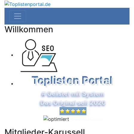
Willkommen
Toplisten Portal
# Gelistet mit System
Das Original seit 2020
Pc und Mobil optimiert
Mitglieder-Karussell