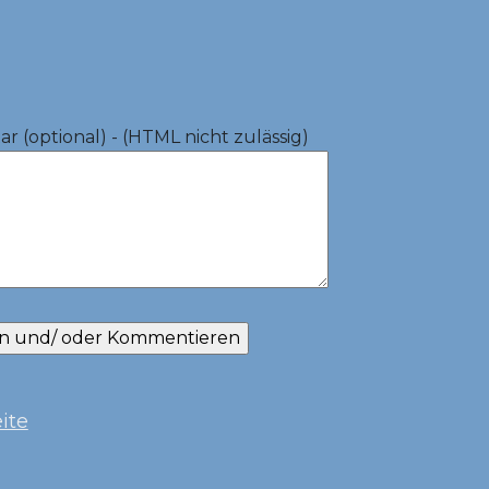
 (optional) - (HTML nicht zulässig)
ite