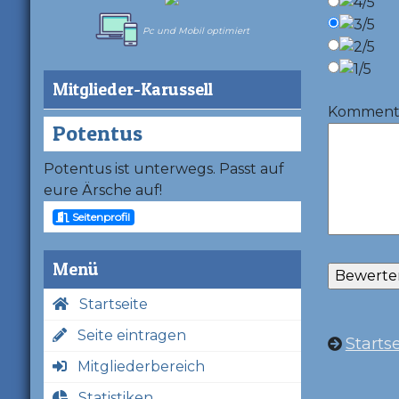
Pc und Mobil optimiert
Mitglieder-Karussell
Kommentar
Potentus
Potentus ist unterwegs. Passt auf
eure Ärsche auf!
Seitenprofil
Menü
Startseite
Seite eintragen
Startse
Mitgliederbereich
Statistiken