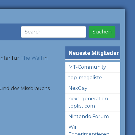
Suchen
Neueste Mitglieder
ntar für
The Wall
in
MT-Community
top-megaliste
NexGay
und des Missbrauchs
next-generation-
toplist.com
Nintendo.Forum
Wir
Experimentieren