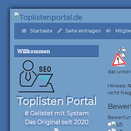
Startseite
Seite eintragen
Mitgli
Willkommen
das unter
Hinweis: 
nicht frei
Toplisten Portal
Bewer
# Gelistet mit System
Bewertu
Das Original seit 2020