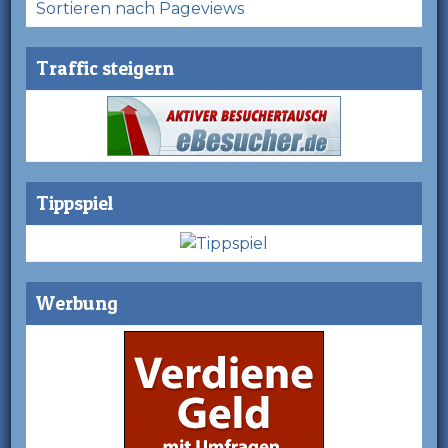
Sortieren nach Pageviews
Traffic steigern
Tippspiel
Werbung