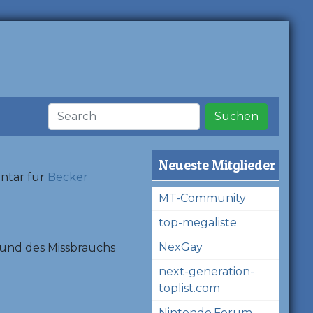
Suchen
Neueste Mitglieder
ntar für
Becker
MT-Community
top-megaliste
NexGay
und des Missbrauchs
next-generation-
toplist.com
Nintendo.Forum