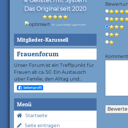
# Gelistet mit System
Bewertu
Das Original seit 2020
Pc und Mobil optimiert
Mitglieder-Karussell
Frauenforum
Kommentar
Unser Forum ist ein Treffpunkt für
Frauen ab ca. 50. Ein Austausch
über Familie, den Alltag und...
Seitenprofil
Menü
Startseite
Seite eintragen