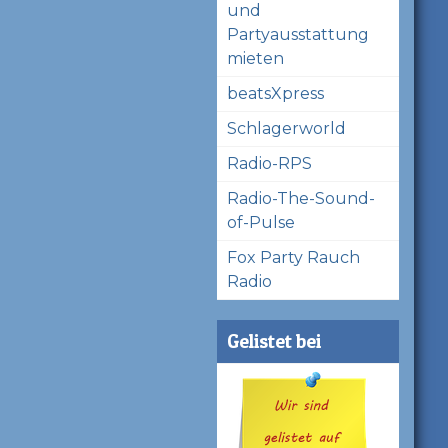
und
Partyausstattung
mieten
beatsXpress
Schlagerworld
Radio-RPS
Radio-The-Sound-
of-Pulse
Fox Party Rauch
Radio
Gelistet bei