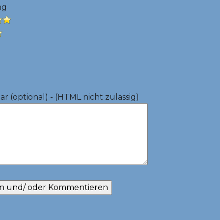
ng
 (optional) - (HTML nicht zulässig)