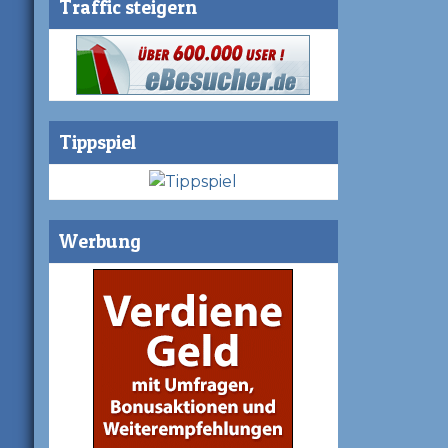
Traffic steigern
Tippspiel
Werbung