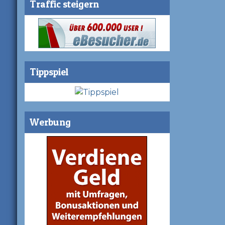
Traffic steigern
Tippspiel
Werbung