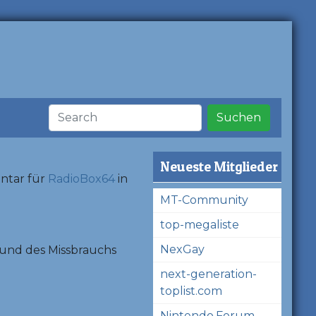
Suchen
Neueste Mitglieder
ntar für
RadioBox64
in
MT-Community
top-megaliste
NexGay
und des Missbrauchs
next-generation-
toplist.com
Nintendo.Forum