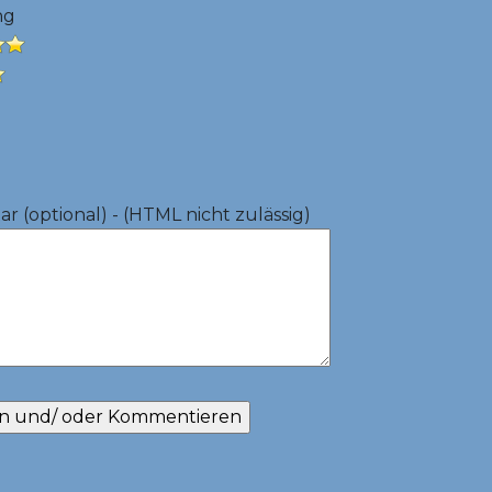
ng
 (optional) - (HTML nicht zulässig)