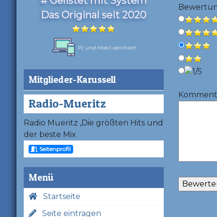
# Gelistet mit System
Bewertu
Das Original seit 2020
Pc und Mobil optimiert
Mitglieder-Karussell
Kommentar
Radio-Mueritz
Radio Mueritz ,Die größten Hits und
der beste Mix
Seitenprofil
Menü
Startseite
Seite eintragen