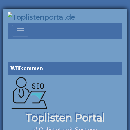
Willkommen
Toplisten Portal
# Gelistet mit System