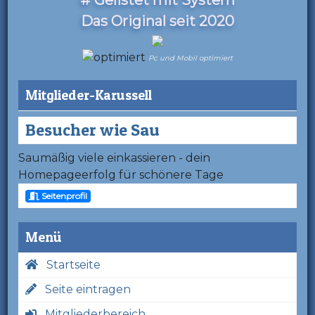
Das Original seit 2020
Pc und Mobil optimiert
Mitglieder-Karussell
Besucher wie Sau
Saumäßig viele einkassieren - dein
Homepageerfolg für schönere Tage
Seitenprofil
Menü
Startseite
Seite eintragen
Mitgliederbereich