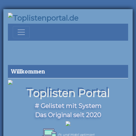
Willkommen
Toplisten Portal
# Gelistet mit System
Das Original seit 2020
Pc und Mobil optimiert