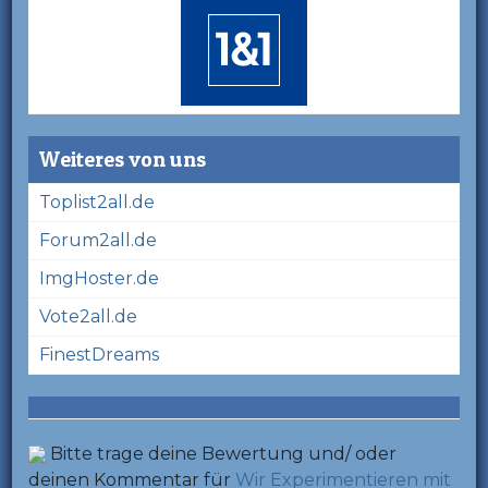
Weiteres von uns
Toplist2all.de
Forum2all.de
ImgHoster.de
Vote2all.de
FinestDreams
Bitte trage deine Bewertung und/ oder
deinen Kommentar für
Wir Experimentieren mit