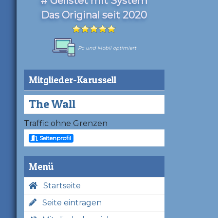
# Gelistet mit System
Das Original seit 2020
Pc und Mobil optimiert
Mitglieder-Karussell
The Wall
Traffic ohne Grenzen
Seitenprofil
Menü
Startseite
Seite eintragen