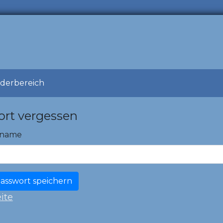
ederbereich
rt vergessen
rname
ite