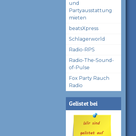
und
Partyausstattung
mieten
beatsXpress
Schlagerworld
Radio-RPS
Radio-The-Sound-
of-Pulse
Fox Party Rauch
Radio
Gelistet bei