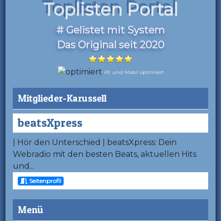
Toplisten Portal
# Gelistet mit System
Das Original seit 2020
Pc und Mobil optimiert
Mitglieder-Karussell
beatsXpress
| Hör den Unterschied | beatsXpress: Dein
Webradio mit den besten Beats, aktuellen Hits
und...
Seitenprofil
Menü