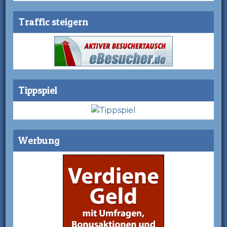
Traffic steigern
Tippspiel
Werbung