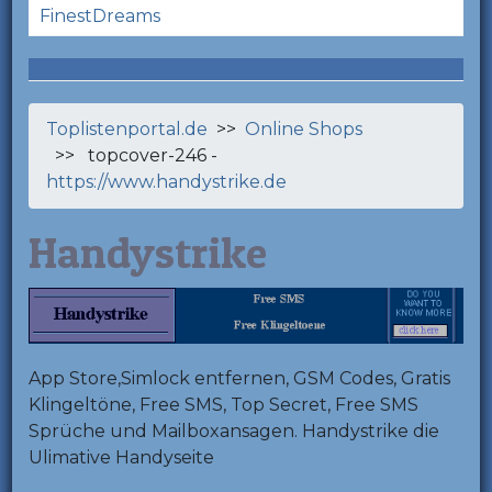
FinestDreams
Toplistenportal.de
>>
Online Shops
>> topcover-246 -
https://www.handystrike.de
Handystrike
App Store,Simlock entfernen, GSM Codes, Gratis
Klingeltöne, Free SMS, Top Secret, Free SMS
Sprüche und Mailboxansagen. Handystrike die
Ulimative Handyseite