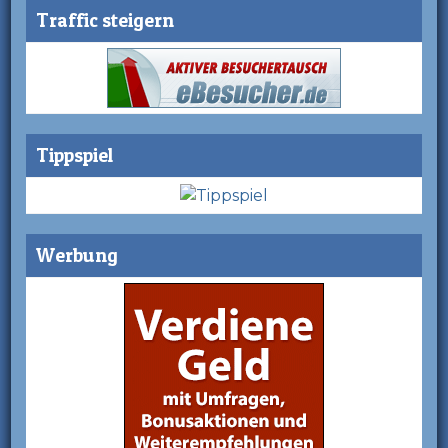
Traffic steigern
Tippspiel
Werbung