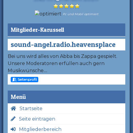
Pc und Mobil optimiert
Mitglieder-Karussell
sound-angel.radio.heavensplace
Bei uns wird alles von Abba bis Zappa gespielt.
Unsere Moderatoren erfüllen auch gern
Musikwünsche....
Seitenprofil
Menü
Startseite
Seite eintragen
Mitgliederbereich