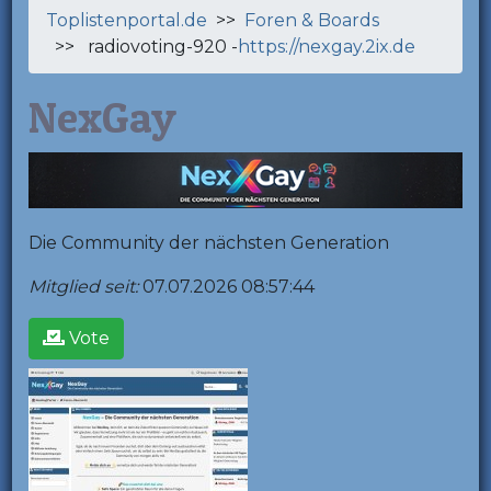
Toplistenportal.de
>>
Foren & Boards
>> radiovoting-920 -
https://nexgay.2ix.de
NexGay
Die Community der nächsten Generation
Mitglied seit:
07.07.2026 08:57:44
Vote