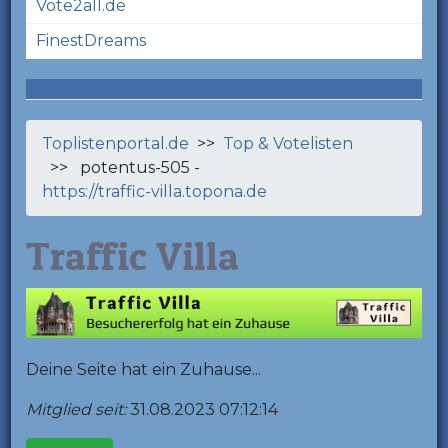
Vote2all.de
FinestDreams
Toplistenportal.de
>>
Top & Votelisten
>> potentus-505 -
https://traffic-villa.topona.de
Traffic Villa
Deine Seite hat ein Zuhause...
Mitglied seit:
31.08.2023 07:12:14