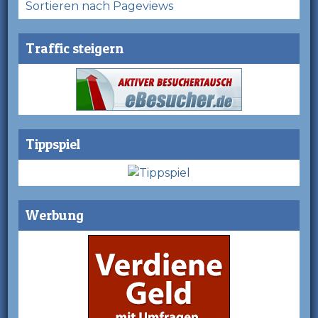
Sortieren nach Pageviews
Traffic steigern
Tippspiel
Werbung