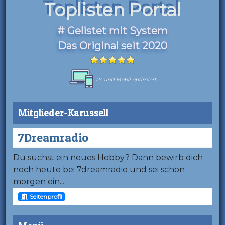
Toplisten Portal
# Gelistet mit System
Das Original seit 2020
Pc und Mobil optimiert
Mitglieder-Karussell
7Dreamradio
Du suchst ein neues Hobby? Dann bewirb dich
noch heute bei 7dreamradio und sei schon
morgen ein...
Seitenprofil