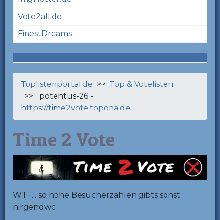
Vote2all.de
FinestDreams
Toplistenportal.de
>>
Top & Votelisten
>> potentus-26 -
https://time2vote.topona.de
Time 2 Vote
WTF... so hohe Besucherzahlen gibts sonst
nirgendwo