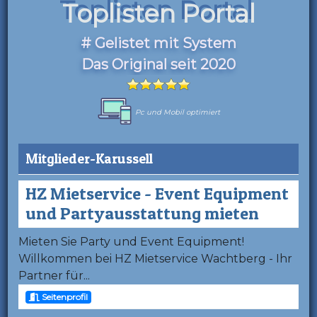
Toplisten Portal
# Gelistet mit System
Das Original seit 2020
Pc und Mobil optimiert
Mitglieder-Karussell
HZ Mietservice - Event Equipment
und Partyausstattung mieten
Mieten Sie Party und Event Equipment!
Willkommen bei HZ Mietservice Wachtberg - Ihr
Partner für...
Seitenprofil