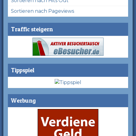
Sortieren nach Hits Out
Sortieren nach Pageviews
Traffic steigern
Tippspiel
Werbung