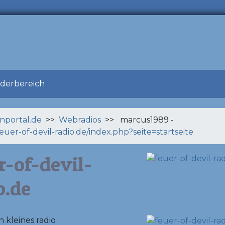
ederbereich
enportal.de
>>
Webradios
>> marcus1989 -
feuer-of-devil-radio.de/index.php?seite=startseite
r-of-devil-
o.de
in kleines radio