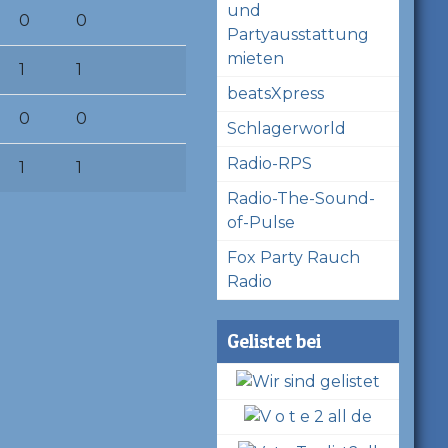
und
0
0
Partyausstattung
mieten
1
1
beatsXpress
0
0
Schlagerworld
Radio-RPS
1
1
Radio-The-Sound-
of-Pulse
Fox Party Rauch
Radio
Gelistet bei