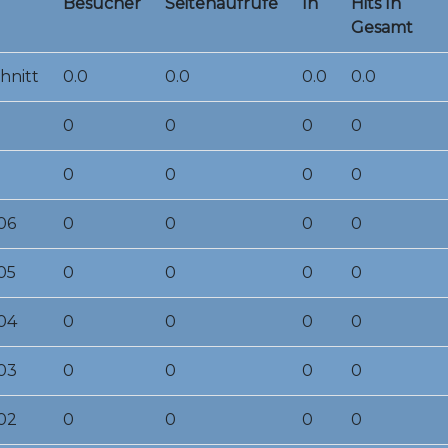
Besucher
Seitenaufrufe
In
Hits In
Gesamt
hnitt
0.0
0.0
0.0
0.0
0
0
0
0
0
0
0
0
06
0
0
0
0
05
0
0
0
0
04
0
0
0
0
03
0
0
0
0
02
0
0
0
0