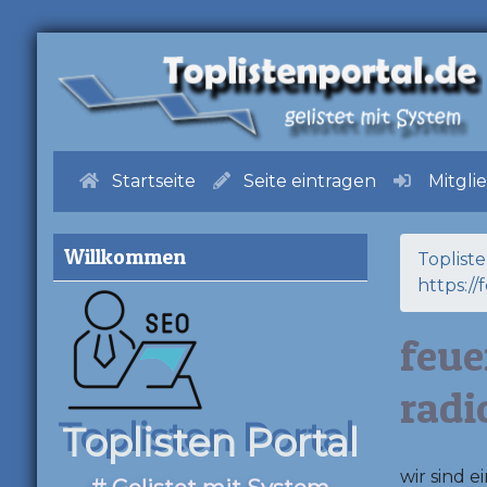
Startseite
Seite eintragen
Mitgli
Willkommen
Toplist
https://
feue
radi
Toplisten Portal
wir sind e