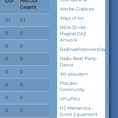
Out
Hits Out
Gesamt
Werbe-Gratis.de
Ways of Art
0.1
0.1
MDA-3D.net -
0
0
Magical DAZ
Artwork
0
0
Radiowellepowerplay
Radio-Beat-Party-
0
0
Dance
0
0
Wir plaudern
Plauder-
0
0
Community
0
0
VirtuPetz
HZ Mietservice -
0
0
Event Equipment