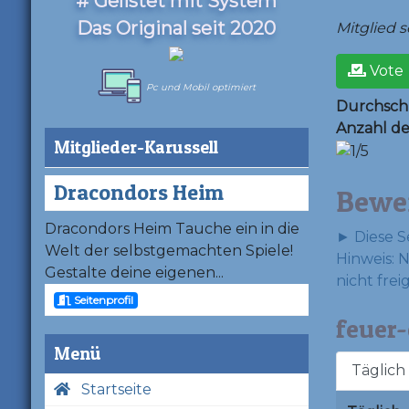
# Gelistet mit System
Das Original seit 2020
Mitglied se
Vote
Pc und Mobil optimiert
Durchschn
Anzahl d
Mitglieder-Karussell
Dracondors Heim
Bewe
Dracondors Heim Tauche ein in die
► Diese S
Welt der selbstgemachten Spiele!
Hinweis: 
Gestalte deine eigenen...
nicht frei
Seitenprofil
feuer-
Menü
Täglich
Startseite