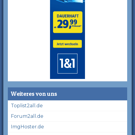
Weiteres von uns
Toplist2all.de
Forum2all.de
ImgHoster.de