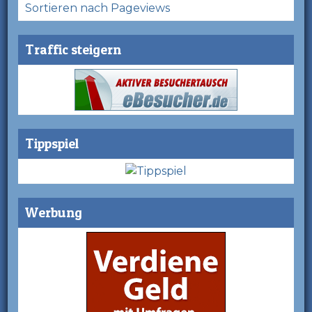
Sortieren nach Pageviews
Traffic steigern
Tippspiel
Werbung