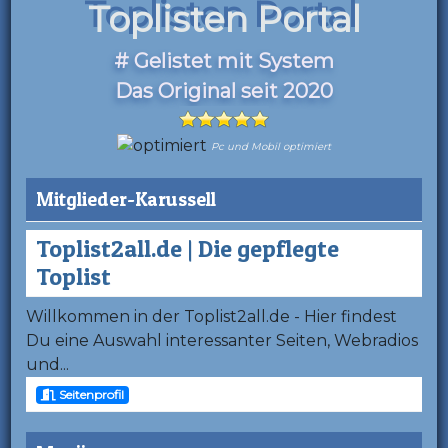
Toplisten Portal
# Gelistet mit System
Das Original seit 2020
Pc und Mobil optimiert
Mitglieder-Karussell
Toplist2all.de | Die gepflegte
Toplist
Willkommen in der Toplist2all.de - Hier findest
Du eine Auswahl interessanter Seiten, Webradios
und...
Seitenprofil