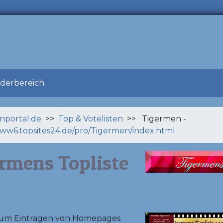
ederbereich
enportal.de
>>
Top & Votelisten
>> Tigermen -
www6.topsites24.de/pro/Tigermen/index.html
rmens Topliste
 zum Eintragen von Homepages