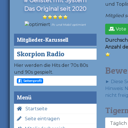
# Gelistet mit System
und Topli
Das Original seit 2020
Mitglied se
Pc und Mobil optimiert
Vote
Mitglieder-Karussell
Durchschn
Anzahl d
Skorpion Radio
Hier werden die Hits der 70s 80s
Bewe
und 90s gespielt.
Seitenprofil
► Diese S
Hinweis: 
nicht frei
Menü
Tigerm
Startseite
Seite eintragen
Täglich