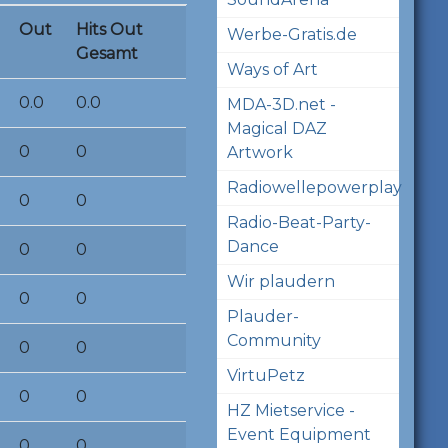
Out
Hits Out
Werbe-Gratis.de
Gesamt
Ways of Art
0.0
0.0
MDA-3D.net -
Magical DAZ
0
0
Artwork
Radiowellepowerplay
0
0
Radio-Beat-Party-
Dance
0
0
Wir plaudern
0
0
Plauder-
Community
0
0
VirtuPetz
0
0
HZ Mietservice -
Event Equipment
0
0