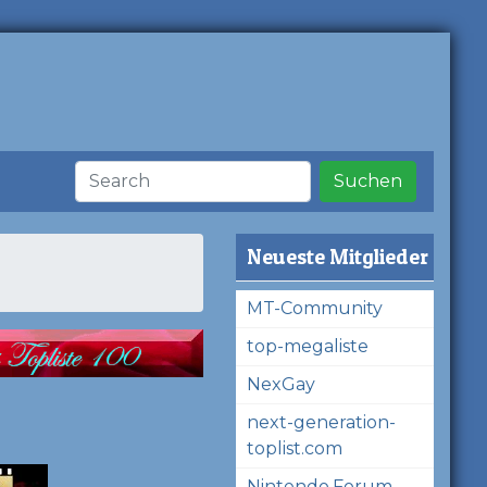
Suchen
Neueste Mitglieder
MT-Community
top-megaliste
NexGay
next-generation-
toplist.com
Nintendo.Forum