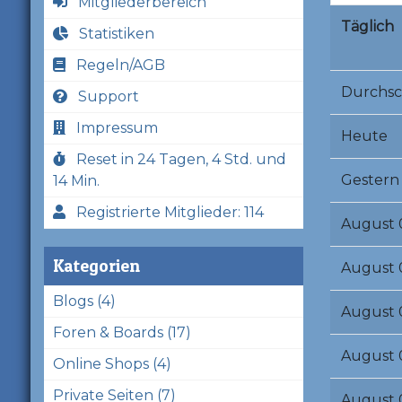
Mitgliederbereich
Täglich
Statistiken
Regeln/AGB
Durchsc
Support
Impressum
Heute
Reset in 24 Tagen, 4 Std. und
Gestern
14 Min.
Registrierte Mitglieder: 114
August 
Kategorien
August 
Blogs (4)
August 
Foren & Boards (17)
August 
Online Shops (4)
Private Seiten (7)
August 