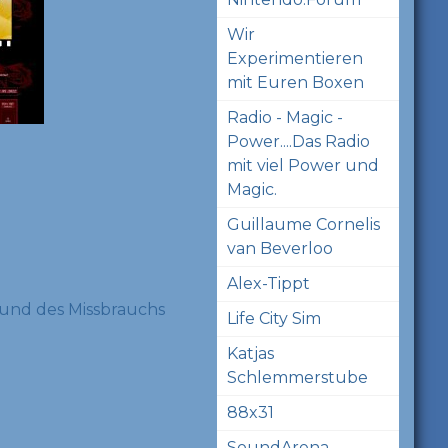
Wir
Experimentieren
mit Euren Boxen
Radio - Magic -
Power....Das Radio
mit viel Power und
Magic.
Guillaume Cornelis
van Beverloo
Alex-Tippt
und des Missbrauchs
Life City Sim
Katjas
Schlemmerstube
88x31
SoundArena