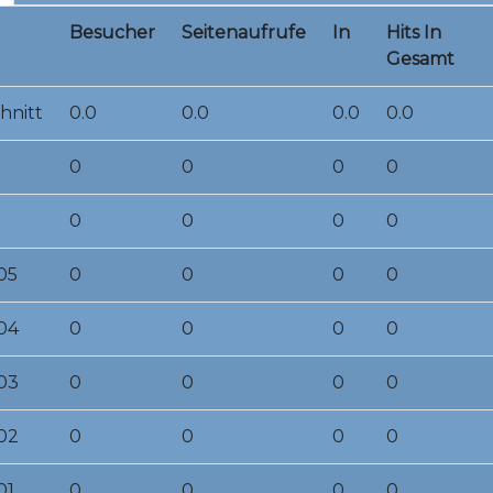
Besucher
Seitenaufrufe
In
Hits In
Gesamt
hnitt
0.0
0.0
0.0
0.0
0
0
0
0
0
0
0
0
05
0
0
0
0
04
0
0
0
0
03
0
0
0
0
02
0
0
0
0
01
0
0
0
0