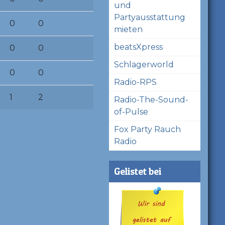
und
Partyausstattung
0
0
mieten
beatsXpress
0
0
Schlagerworld
0
0
Radio-RPS
1
2
Radio-The-Sound-
of-Pulse
Fox Party Rauch
Radio
Gelistet bei