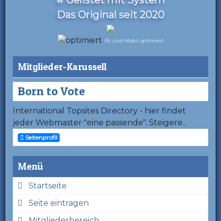
Das Original seit 2020
Pc und Mobil optimiert
Mitglieder-Karussell
Born to Vote
International Topsites Directory - hier findet
jeder Webmaster "eine passende". Steigere...
Seitenprofil
Menü
Startseite
Seite eintragen
Mitgliederbereich