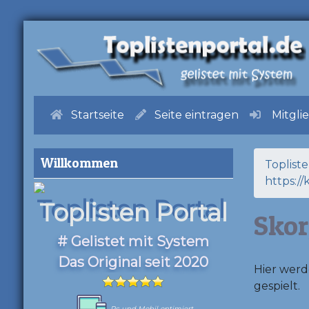
Startseite
Seite eintragen
Mitgli
Willkommen
Toplist
https:/
Toplisten Portal
Skor
# Gelistet mit System
Das Original seit 2020
Hier werd
gespielt.
Pc und Mobil optimiert