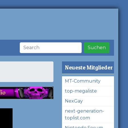
Suchen
Neueste Mitglieder
MT-Community
top-megaliste
NexGay
next-generation-
toplist.com
Nintendo.Forum