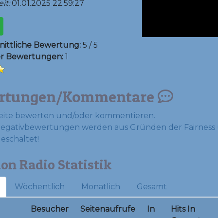
it:
01.01.2025 22:59:27
ittliche Bewertung:
5 / 5
er Bewertungen:
1
rtungen/Kommentare
eite bewerten und/oder kommentieren.
Negativbewertungen werden aus Gründen der Fairness 
geschaltet!
on Radio Statistik
Wöchentlich
Monatlich
Gesamt
Besucher
Seitenaufrufe
In
Hits In