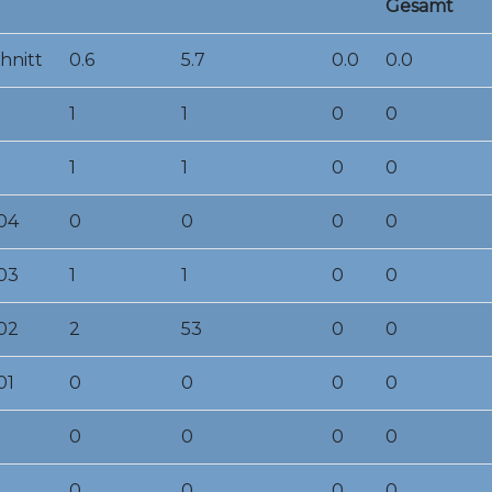
Gesamt
hnitt
0.6
5.7
0.0
0.0
1
1
0
0
1
1
0
0
04
0
0
0
0
03
1
1
0
0
02
2
53
0
0
01
0
0
0
0
0
0
0
0
0
0
0
0