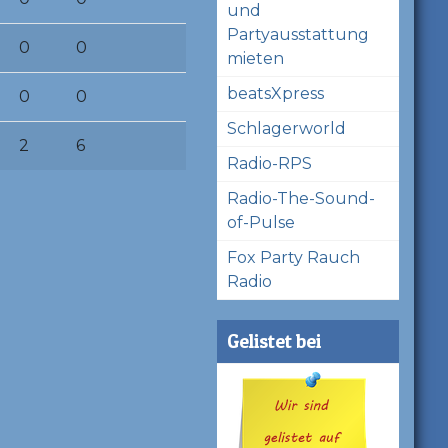
und
Partyausstattung
0
0
mieten
beatsXpress
0
0
Schlagerworld
2
6
Radio-RPS
Radio-The-Sound-
of-Pulse
Fox Party Rauch
Radio
Gelistet bei