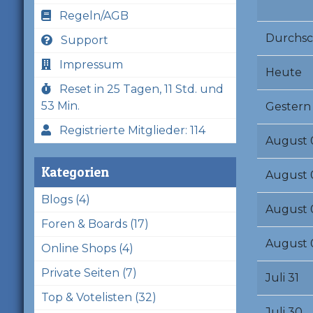
Regeln/AGB
Durchsc
Support
Impressum
Heute
Reset in 25 Tagen, 11 Std. und
53 Min.
Gestern
Registrierte Mitglieder: 114
August 
Kategorien
August 
Blogs (4)
August 
Foren & Boards (17)
August 
Online Shops (4)
Private Seiten (7)
Juli 31
Top & Votelisten (32)
Juli 30