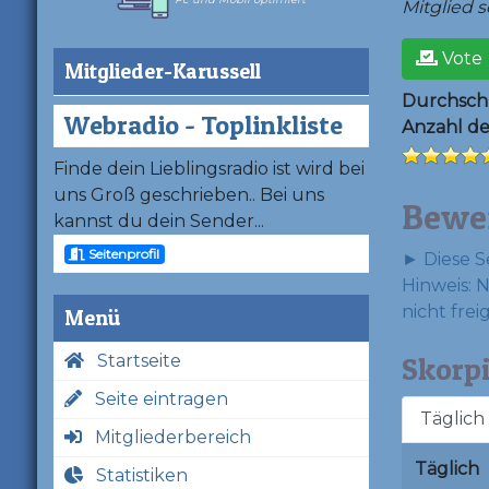
Mitglied se
Vote
Mitglieder-Karussell
Durchschn
Webradio - Toplinkliste
Anzahl d
Finde dein Lieblingsradio ist wird bei
uns Groß geschrieben.. Bei uns
Bewe
kannst du dein Sender...
Seitenprofil
► Diese S
Hinweis: 
nicht frei
Menü
Startseite
Skorpi
Seite eintragen
Täglich
Mitgliederbereich
Täglich
Statistiken