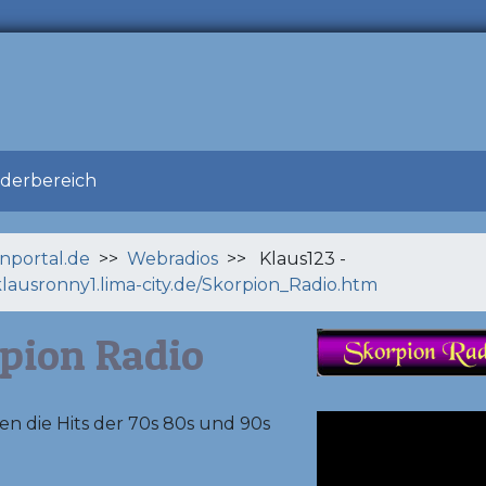
ederbereich
enportal.de
>>
Webradios
>> Klaus123 -
/klausronny1.lima-city.de/Skorpion_Radio.htm
pion Radio
en die Hits der 70s 80s und 90s