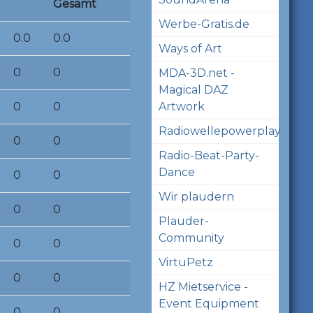
Gesamt
Werbe-Gratis.de
0.0
0.0
Ways of Art
0
0
MDA-3D.net -
Magical DAZ
0
0
Artwork
Radiowellepowerplay
0
0
Radio-Beat-Party-
Dance
0
0
Wir plaudern
0
0
Plauder-
Community
0
0
VirtuPetz
0
0
HZ Mietservice -
Event Equipment
0
0