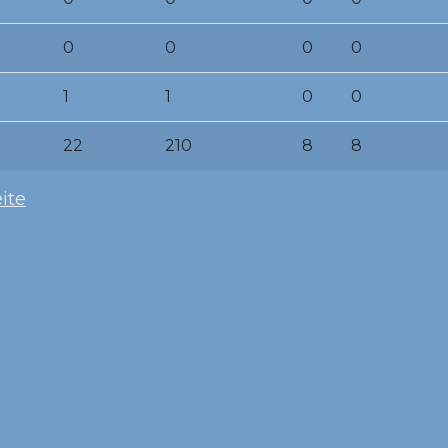
0
0
0
0
1
1
0
0
22
210
8
8
ite