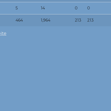
5
14
0
0
464
1,964
213
213
ite