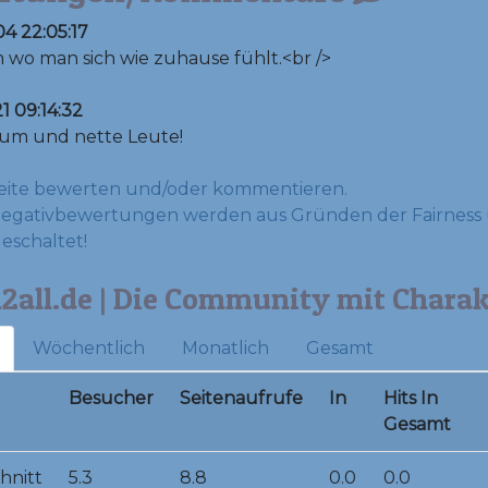
4 22:05:17
 wo man sich wie zuhause fühlt.<br />
1 09:14:32
rum und nette Leute!
eite bewerten und/oder kommentieren.
Negativbewertungen werden aus Gründen der Fairness 
geschaltet!
all.de | Die Community mit Charakt
Wöchentlich
Monatlich
Gesamt
Besucher
Seitenaufrufe
In
Hits In
Gesamt
hnitt
5.3
8.8
0.0
0.0