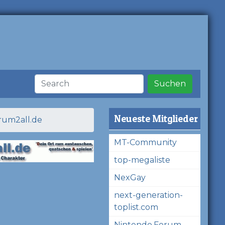
Suchen
Neueste Mitglieder
orum2all.de
MT-Community
top-megaliste
NexGay
next-generation-
toplist.com
Nintendo.Forum