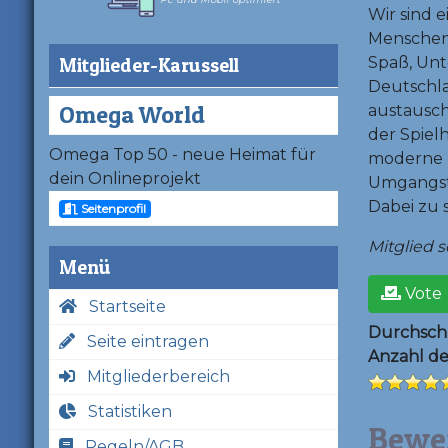
Wir sind 
Menschen
Mitglieder-Karussell
Spaß, Unt
Deutschla
Omega World
austausch
der Spiel
Omega Top 50 - neue Heimat für
moderne H
dein Onlineprojekt
Umgangsto
Dabei zu s
Seitenprofil
Mitglied se
Menü
Vote
Startseite
Durchschn
Seite eintragen
Anzahl d
Mitgliederbereich
Statistiken
Bewe
Regeln/AGB