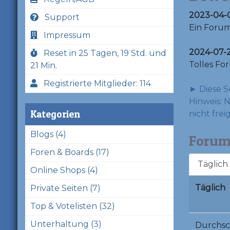
2023-04-0
Support
Ein Forum
Impressum
2024-07-2
Reset in 25 Tagen, 19 Std. und
Tolles Fo
21 Min.
Registrierte Mitglieder: 114
► Diese S
Hinweis: 
Kategorien
nicht frei
Blogs (4)
Forum2
Foren & Boards (17)
Täglich
Online Shops (4)
Täglich
Private Seiten (7)
Top & Votelisten (32)
Unterhaltung (3)
Durchsc