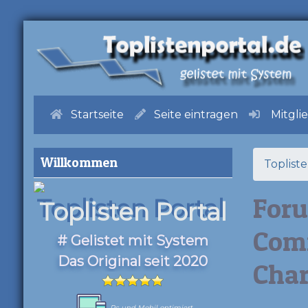
Startseite
Seite eintragen
Mitgli
Willkommen
Toplist
Foru
Toplisten Portal
Com
# Gelistet mit System
Das Original seit 2020
Char
Pc und Mobil optimiert