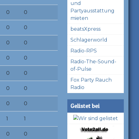
und
Partyausstattung
0
0
mieten
0
0
beatsXpress
Schlagerworld
0
0
Radio-RPS
0
0
Radio-The-Sound-
of-Pulse
0
0
Fox Party Rauch
Radio
0
0
0
0
Gelistet bei
1
1
0
0