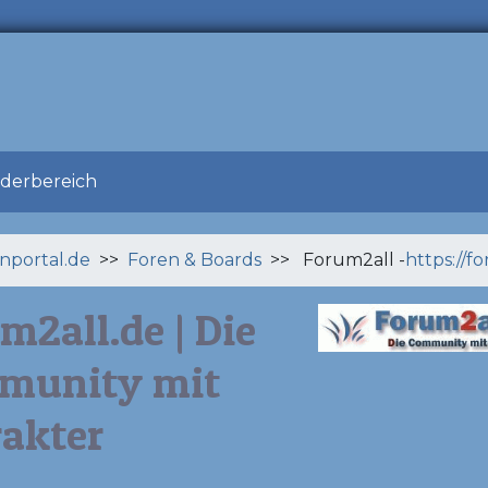
ederbereich
enportal.de
>>
Foren & Boards
>> Forum2all -
https://f
m2all.de | Die
munity mit
akter