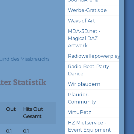
Werbe-Gratis.de
Ways of Art
MDA-3D.net -
Magical DAZ
Artwork
Radiowellepowerplay
und des Missbrauchs
Radio-Beat-Party-
Dance
er Statistik
Wir plaudern
Plauder-
Community
Out
Hits Out
VirtuPetz
Gesamt
HZ Mietservice -
Event Equipment
0.1
0.1