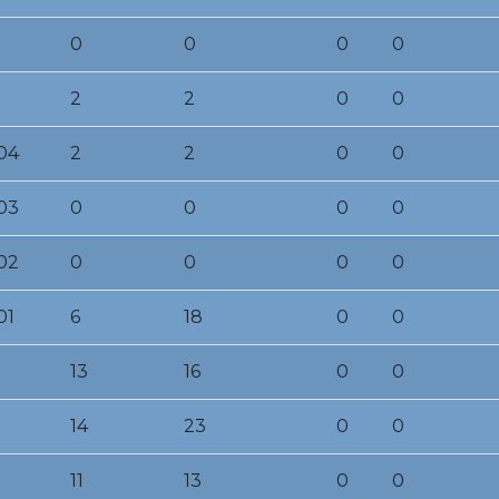
0
0
0
0
2
2
0
0
04
2
2
0
0
03
0
0
0
0
02
0
0
0
0
01
6
18
0
0
13
16
0
0
14
23
0
0
11
13
0
0