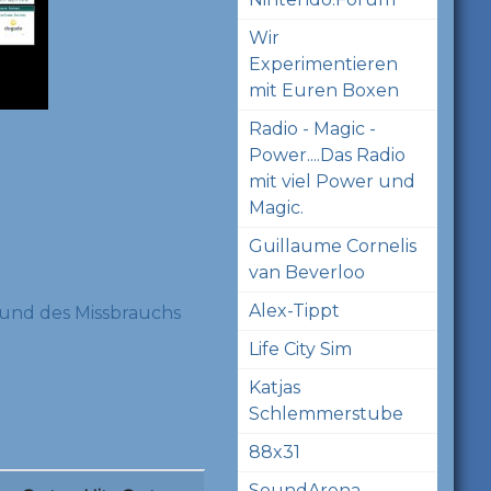
Wir
Experimentieren
mit Euren Boxen
Radio - Magic -
Power....Das Radio
mit viel Power und
Magic.
Guillaume Cornelis
van Beverloo
Alex-Tippt
und des Missbrauchs
Life City Sim
Katjas
Schlemmerstube
88x31
SoundArena