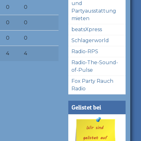
und
0
0
Partyausstattung
mieten
0
0
beatsXpress
0
0
Schlagerworld
Radio-RPS
4
4
Radio-The-Sound-
of-Pulse
Fox Party Rauch
Radio
Gelistet bei