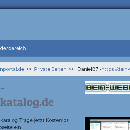
ederbereich
enportal.de
>>
Private Seiten
>> Daniel87 -
https://dei
-
katalog.de
atalog Trage jetzt Kostenlos
seite ein