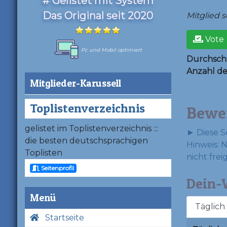
# Gelistet mit System
Das Original seit 2020
Mitglied se
Vote
Pc und Mobil optimiert
Durchschn
Anzahl d
Mitglieder-Karussell
Toplistenverzeichnis
Bewe
gelistet im Toplistenverzeichnis :::
► Diese S
die besten deutschsprachigen
Hinweis: 
Toplisten
nicht frei
Seitenprofil
Dein-W
Menü
Täglich
Startseite