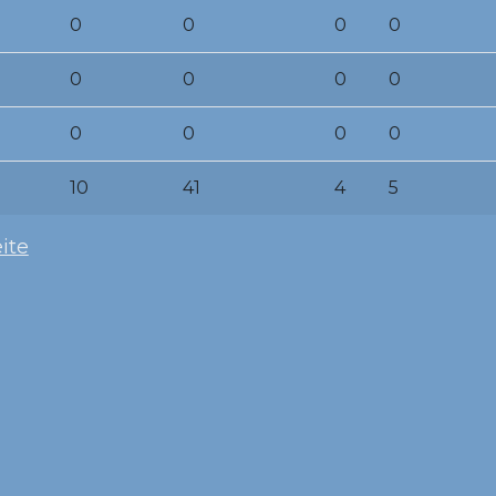
0
0
0
0
0
0
0
0
0
0
0
0
10
41
4
5
ite