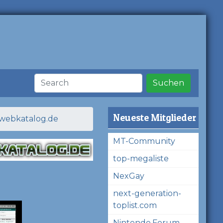
Suchen
Neueste Mitglieder
n-webkatalog.de
MT-Community
top-megaliste
NexGay
next-generation-
toplist.com
Nintendo.Forum