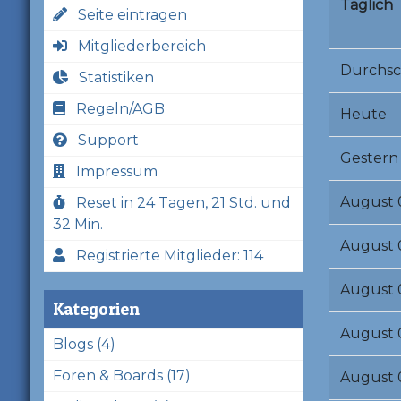
Täglich
Seite eintragen
Mitgliederbereich
Durchsc
Statistiken
Regeln/AGB
Heute
Support
Gestern
Impressum
August 
Reset in 24 Tagen, 21 Std. und
32 Min.
August 
Registrierte Mitglieder: 114
August 
Kategorien
August 
Blogs (4)
Foren & Boards (17)
August 