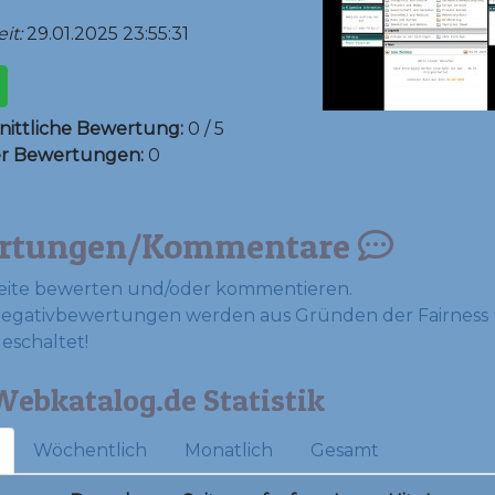
it:
29.01.2025 23:55:31
ittliche Bewertung:
0 / 5
er Bewertungen:
0
rtungen/Kommentare
eite bewerten und/oder kommentieren.
Negativbewertungen werden aus Gründen der Fairness 
geschaltet!
ebkatalog.de Statistik
Wöchentlich
Monatlich
Gesamt