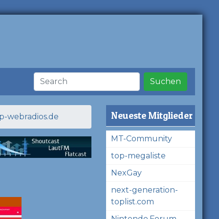
Suchen
Neueste Mitglieder
op-webradios.de
MT-Community
top-megaliste
NexGay
next-generation-
toplist.com
Nintendo.Forum