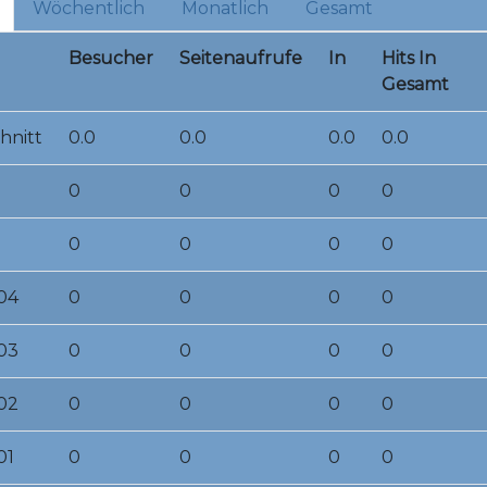
Wöchentlich
Monatlich
Gesamt
Besucher
Seitenaufrufe
In
Hits In
Gesamt
hnitt
0.0
0.0
0.0
0.0
0
0
0
0
0
0
0
0
04
0
0
0
0
03
0
0
0
0
02
0
0
0
0
01
0
0
0
0