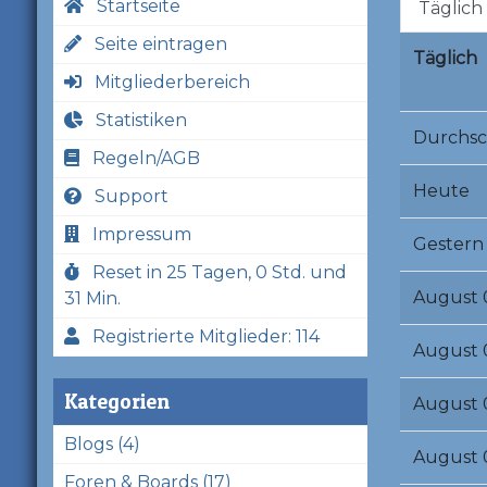
Startseite
Täglich
Seite eintragen
Täglich
Mitgliederbereich
Statistiken
Durchsc
Regeln/AGB
Heute
Support
Impressum
Gestern
Reset in 25 Tagen, 0 Std. und
August 
31 Min.
Registrierte Mitglieder: 114
August 
Kategorien
August 
Blogs (4)
August 
Foren & Boards (17)