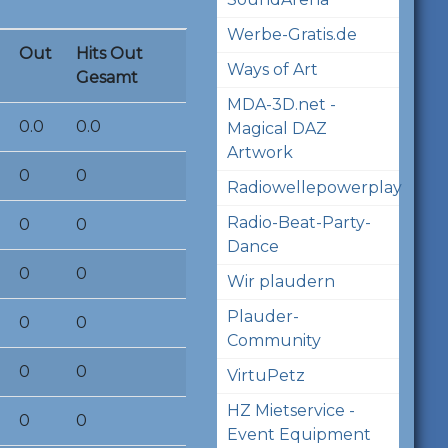
Werbe-Gratis.de
Out
Hits Out
Ways of Art
Gesamt
MDA-3D.net -
0.0
0.0
Magical DAZ
Artwork
0
0
Radiowellepowerplay
Radio-Beat-Party-
0
0
Dance
0
0
Wir plaudern
Plauder-
0
0
Community
0
0
VirtuPetz
HZ Mietservice -
0
0
Event Equipment