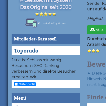
# Gelistet mit System
Sender Ko
Das Original seit 2020
uns auf d
Mitglied se
Pc und Mobil optimiert
Vote
Mitglieder-Karussell
Durchschn
Anzahl d
Toporado
Jetzt ist Schluss mit wenig
Bewe
Besuchern! SEO Ranking
verbessern und direkte Besucher
► Diese S
erhalten. Wir...
Hinweis: 
Seitenprofil
nicht frei
Finde 
Menü