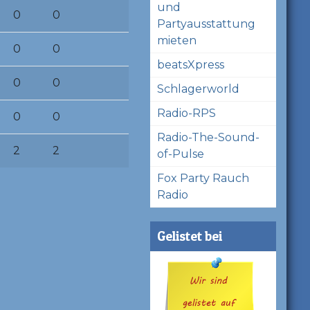
und
0
0
Partyausstattung
mieten
0
0
beatsXpress
0
0
Schlagerworld
Radio-RPS
0
0
Radio-The-Sound-
2
2
of-Pulse
Fox Party Rauch
Radio
Gelistet bei