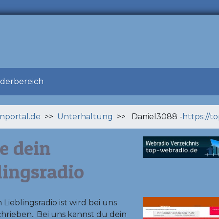
ederbereich
enportal.de
>>
Unterhaltung
>> Daniel3088 -
https://t
e dein
lingsradio
 Lieblingsradio ist wird bei uns
hrieben.. Bei uns kannst du dein