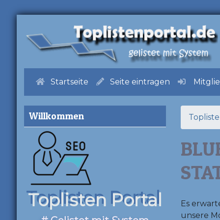
Startseite
Seite eintragen
Mitgli
Willkommen
Toplist
BLU
STA
Toplisten Portal
Es erwart
unsere Mo