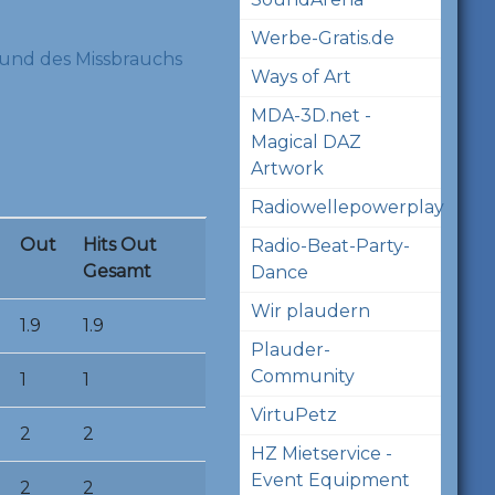
Werbe-Gratis.de
und des Missbrauchs
Ways of Art
MDA-3D.net -
Magical DAZ
Artwork
Radiowellepowerplay
Out
Hits Out
Radio-Beat-Party-
Gesamt
Dance
Wir plaudern
1.9
1.9
Plauder-
Community
1
1
VirtuPetz
2
2
HZ Mietservice -
Event Equipment
2
2