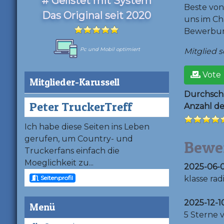
# Gelistet mit System
Beste von
Das Original seit 2020
uns im Ch
Bewerbung
Pc und Mobil optimiert
Mitglied se
Vote
Mitglieder-Karussell
Durchschn
Peter TruckerTreff
Anzahl d
Ich habe diese Seiten ins Leben
gerufen, um Country- und
Bewe
Truckerfans einfach die
Moeglichkeit zu...
2025-06-0
Seitenprofil
klasse rad
2025-12-1
Menü
5 Sterne 