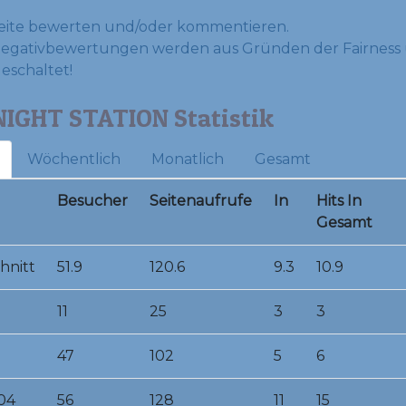
eite bewerten und/oder kommentieren.
Negativbewertungen werden aus Gründen der Fairness 
geschaltet!
NIGHT STATION Statistik
Wöchentlich
Monatlich
Gesamt
Besucher
Seitenaufrufe
In
Hits In
Gesamt
hnitt
51.9
120.6
9.3
10.9
11
25
3
3
47
102
5
6
04
56
128
11
15