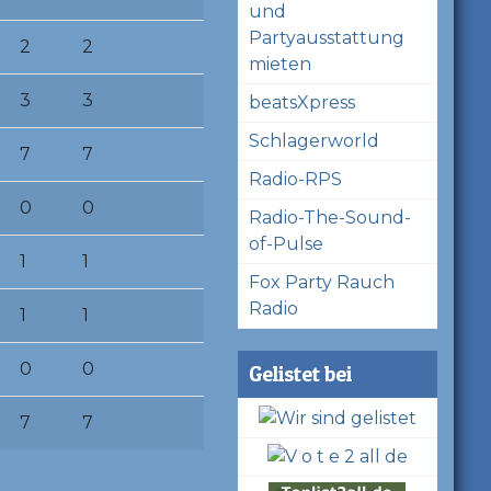
und
Partyausstattung
2
2
mieten
3
3
beatsXpress
Schlagerworld
7
7
Radio-RPS
0
0
Radio-The-Sound-
of-Pulse
1
1
Fox Party Rauch
Radio
1
1
0
0
Gelistet bei
7
7