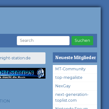
Suchen
Neueste Mitglieder
night-station.de
MT-Community
top-megaliste
NexGay
next-generation-
toplist.com
Nintendo.Forum