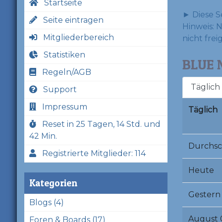
Startseite
► Diese S
Seite eintragen
Hinweis: 
Mitgliederbereich
nicht frei
Statistiken
BLUE 
Regeln/AGB
Täglich
Support
Impressum
Täglich
Reset in 25 Tagen, 14 Std. und
42 Min.
Durchsc
Registrierte Mitglieder: 114
Heute
Kategorien
Gestern
Blogs (4)
August 
Foren & Boards (17)