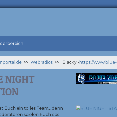
ederbereich
enportal.de
>>
Webradios
>> Blacky -
https://www.blue-
E NIGHT
TION
et Euch ein tolles Team... denn
deratoren spielen Euch das