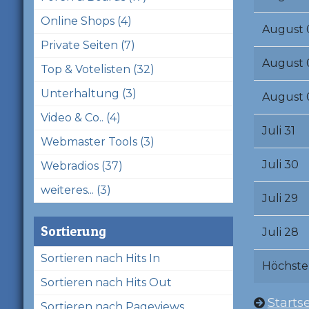
Online Shops (4)
August 
Private Seiten (7)
August 
Top & Votelisten (32)
Unterhaltung (3)
August 
Video & Co.. (4)
Juli 31
Webmaster Tools (3)
Juli 30
Webradios (37)
weiteres... (3)
Juli 29
Sortierung
Juli 28
Sortieren nach Hits In
Höchste
Sortieren nach Hits Out
Startse
Sortieren nach Pageviews