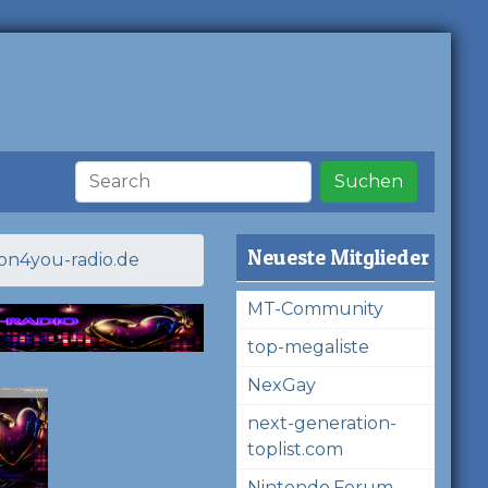
Suchen
Neueste Mitglieder
ion4you-radio.de
MT-Community
top-megaliste
NexGay
next-generation-
toplist.com
Nintendo.Forum