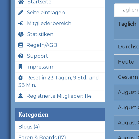
Startseite
Täglich
Seite eintragen
Mitgliederbereich
Täglich
Statistiken
Regeln/AGB
Durchsc
Support
Heute
Impressum
Gestern
Reset in 23 Tagen, 9 Std. und
38 Min.
August 
Registrierte Mitglieder: 114
August 
Kategorien
August 
Blogs (4)
Foren & Boards (17)
August 