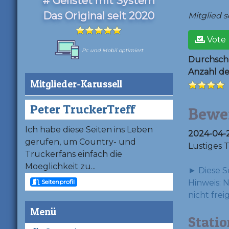
# Gelistet mit System
Das Original seit 2020
Mitglied se
Vote
Pc und Mobil optimiert
Durchschn
Anzahl d
Mitglieder-Karussell
Peter TruckerTreff
Bewe
Ich habe diese Seiten ins Leben
2024-04-2
gerufen, um Country- und
Lustiges 
Truckerfans einfach die
Moeglichkeit zu...
► Diese S
Seitenprofil
Hinweis: 
nicht frei
Menü
Statio