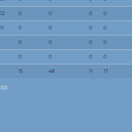
02
0
0
0
0
01
0
0
0
0
0
0
0
0
0
0
0
0
15
48
11
17
ite