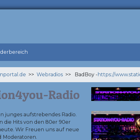
ederbereich
enportal.de
>>
Webradios
>> BadBoy -
https://www.stat
ion4you-Radio
ein junges aufstrebendes Radio.
en die Hits von den 80er 90er
eute. Wir Freuen uns auf neue
d Moderatoren.