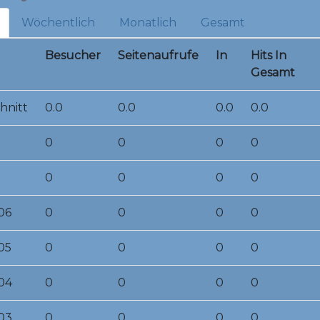
Wöchentlich
Monatlich
Gesamt
Besucher
Seitenaufrufe
In
Hits In
Gesamt
hnitt
0.0
0.0
0.0
0.0
0
0
0
0
0
0
0
0
06
0
0
0
0
05
0
0
0
0
04
0
0
0
0
03
0
0
0
0