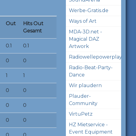
Werbe-Gratis.de
Ways of Art
Out
Hits Out
Gesamt
MDA-3D.net -
Magical DAZ
0.1
0.1
Artwork
Radiowellepowerplay
0
0
Radio-Beat-Party-
Dance
1
1
Wir plaudern
0
0
Plauder-
Community
0
0
VirtuPetz
0
0
HZ Mietservice -
Event Equipment
0
0