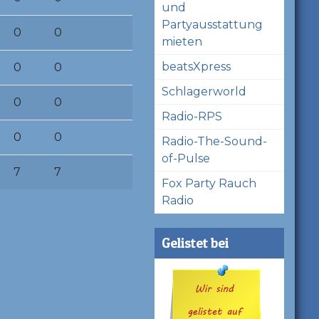
und
Partyausstattung
0
0
mieten
beatsXpress
0
0
Schlagerworld
0
0
Radio-RPS
0
0
Radio-The-Sound-
of-Pulse
7
7
Fox Party Rauch
Radio
Gelistet bei