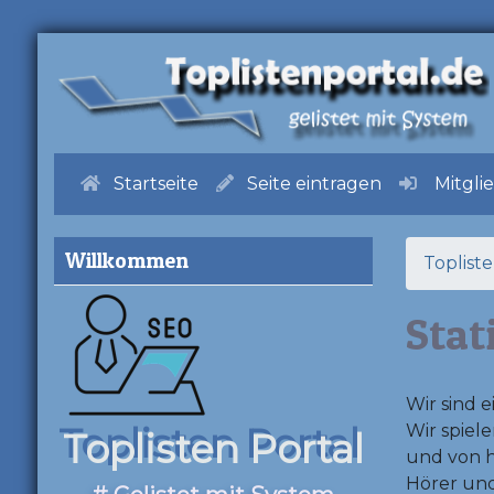
Startseite
Seite eintragen
Mitgli
Willkommen
Toplist
Stat
Wir sind 
Wir spiel
Toplisten Portal
und von h
Hörer un