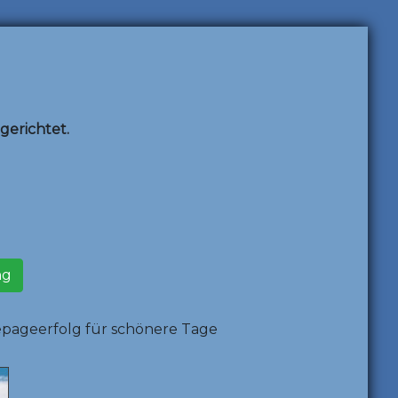
erichtet.
ng
epageerfolg für schönere Tage